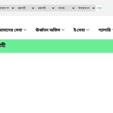
দেখুন
আমাদের সেবা
ঊর্ধ্বতন অফিস
ই-সেবা
গ্যালারি
াহী